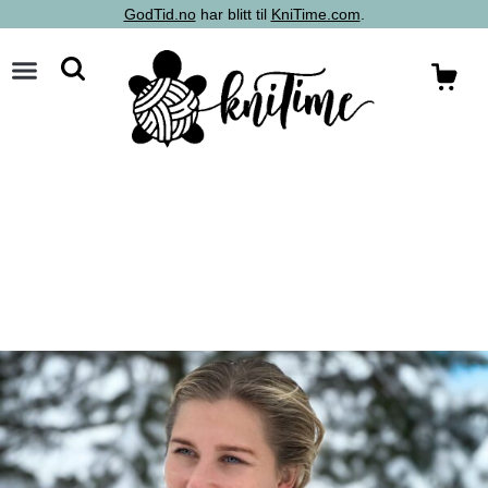
GodTid.no
har blitt til
KniTime.com
.