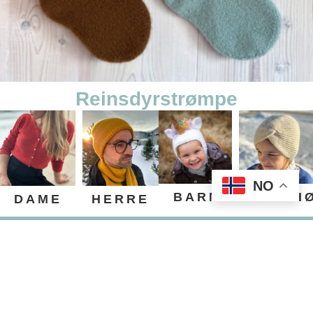
Reinsdyrstrømpe
NO
BARN
TILBEH
DAME
HERRE
KniTime
2026
KONTAKT
©
Alle Rettigheter
Reservert