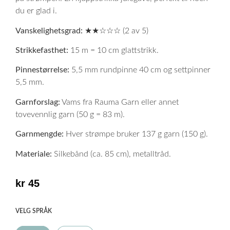
du er glad i.
Vanskelighetsgrad:
★★☆☆☆ (2 av 5)
Strikkefasthet:
15 m = 10 cm glattstrikk.
Pinnestørrelse:
5,5 mm rundpinne 40 cm og settpinner
5,5 mm.
Garnforslag:
Vams fra Rauma Garn eller annet
tovevennlig garn (50 g = 83 m).
Garnmengde:
Hver strømpe bruker 137 g garn (150 g).
Materiale:
Silkebånd (ca. 85 cm), metalltråd.
kr
45
VELG SPRÅK