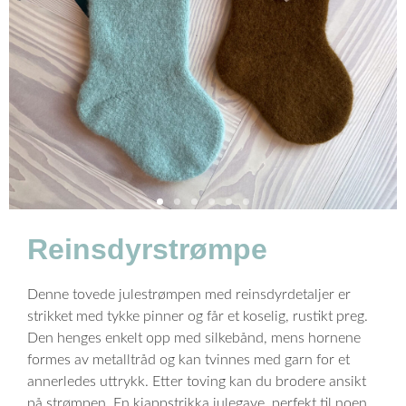
Reinsdyrstrømpe
Denne tovede julestrømpen med reinsdyrdetaljer er
strikket med tykke pinner og får et koselig, rustikt preg.
Den henges enkelt opp med silkebånd, mens hornene
formes av metalltråd og kan tvinnes med garn for et
annerledes uttrykk. Etter toving kan du brodere ansikt
på strømpen. En kjappstrikka julegave, perfekt til noen